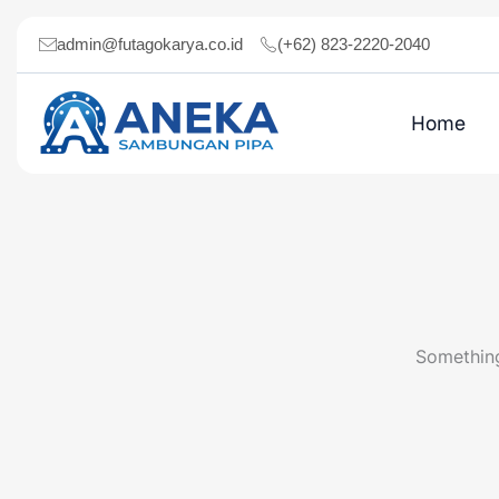
Skip
to
admin@futagokarya.co.id
(+62) 823-2220-2040
content
Home
Something